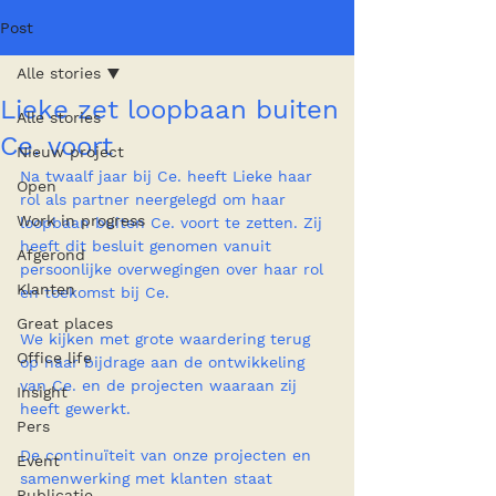
Post
Alle stories
Lieke zet loopbaan buiten
Alle stories
Ce. voort
Nieuw project
Na twaalf jaar bij Ce. heeft Lieke haar 
Open
rol als partner neergelegd om haar 
Work in progress
loopbaan buiten Ce. voort te zetten. Zij 
heeft dit besluit genomen vanuit 
Afgerond
persoonlijke overwegingen over haar rol 
Klanten
en toekomst bij Ce.
Great places
We kijken met grote waardering terug 
Office life
op haar bijdrage aan de ontwikkeling 
van Ce. en de projecten waaraan zij 
Insight
heeft gewerkt.
Pers
De continuïteit van onze projecten en 
Event
samenwerking met klanten staat 
Publicatie