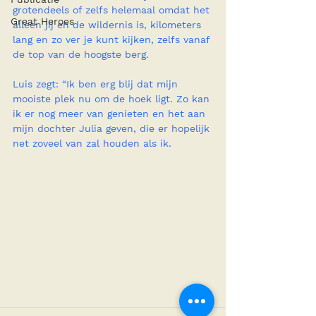
grotendeels of zelfs helemaal omdat het 
Great Heroes
alleen jij en de wildernis is, kilometers 
lang en zo ver je kunt kijken, zelfs vanaf 
de top van de hoogste berg.
Luis zegt: “Ik ben erg blij dat mijn 
mooiste plek nu om de hoek ligt. Zo kan 
ik er nog meer van genieten en het aan 
mijn dochter Julia geven, die er hopelijk 
net zoveel van zal houden als ik.