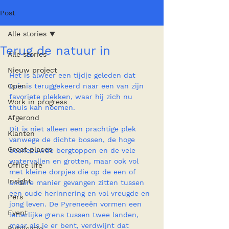
Post
Alle stories
Terug de natuur in
Alle stories
Nieuw project
Het is alweer een tijdje geleden dat 
Open
Luis is teruggekeerd naar een van zijn 
favoriete plekken, waar hij zich nu 
Work in progress
thuis kan noemen.
Afgerond
Dit is niet alleen een prachtige plek 
Klanten
vanwege de dichte bossen, de hoge 
Great places
besneeuwde bergtoppen en de vele 
watervallen en grotten, maar ook vol 
Office life
met kleine dorpjes die op de een of 
Insight
andere manier gevangen zitten tussen 
een oude herinnering en vol vreugde en 
Pers
jong leven. De Pyreneeën vormen een 
Event
letterlijke grens tussen twee landen, 
maar als je er bent, verdwijnt dat 
Publicatie