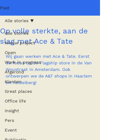
Post
Alle stories
Op volle sterkte, aan de
Alle stories
slag met Ace & Tate
Nieuw project
Open
Wij gaan werken met Ace & Tate. Eerst 
Work in progress
de focus op de Flagship store in de Van 
Woustraat in Amsterdam. Ook 
Afgerond
ontwerpen we de A&T shops in Haarlem 
Klanten
en Heidelberg!
Great places
Office life
Insight
Pers
Event
Publicatie