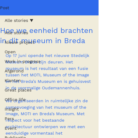
Post
Alle stories
Hoe we eenheid brachten
Alle stories
in dit museum in Breda
Nieuw project
Open
Op 17 juni opende het nieuwe Stedelijk 
Work in progress
Museum Breda zijn deuren. Het 
museum is het resultaat van een fusie 
Afgerond
tussen het MOTI, Museum of the Image 
Klanten
en het Breda’s Museum en is gehuisvest 
in de voormalige Oudemannenhuis.
Great places
Office life
We organiseerden in ruimtelijke zin de 
samenvoeging van het museum of the 
Insight
Image, MOTI en Breda’s Museum. Met 
Pers
respect voor het bestaande 
architectuur ontwierpen we met een 
Event
eenduidige vormentaal het 
Publicatie