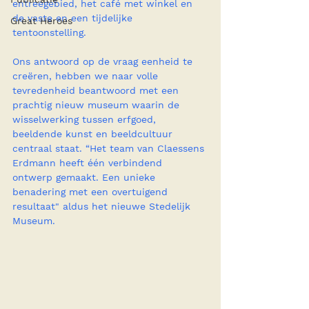
entreegebied, het café met winkel en 
de vaste en een tijdelijke 
Great Heroes
tentoonstelling. 
Ons antwoord op de vraag eenheid te 
creëren, hebben we naar volle 
tevredenheid beantwoord met een 
prachtig nieuw museum waarin de 
wisselwerking tussen erfgoed, 
beeldende kunst en beeldcultuur 
centraal staat. “Het team van Claessens 
Erdmann heeft één verbindend 
ontwerp gemaakt. Een unieke 
benadering met een overtuigend 
resultaat" aldus het nieuwe Stedelijk 
Museum.