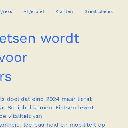
ogress
Afgerond
Klanten
Great places
ietsen wordt
catie
Great Heroes
voor
rs
s doel dat eind 2024 maar liefst 
r Schiphol komen. Fietsen levert 
 vitaliteit van 
heid, leefbaarheid en mobiliteit op 