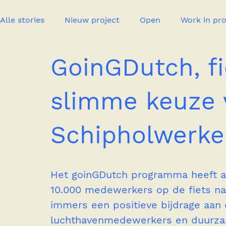
Alle stories
Nieuw project
Open
Work in pr
GoinGDutch, f
Office life
Insight
Pers
Event
Publi
slimme keuze 
Schipholwerke
Het goinGDutch programma heeft al
10.000 medewerkers op de fiets naa
immers een positieve bijdrage aan de
luchthavenmedewerkers en duurzaam