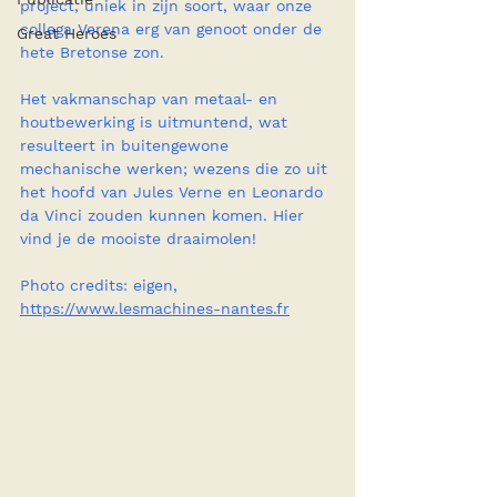
project, uniek in zijn soort, waar onze 
collega Verena erg van genoot onder de 
Great Heroes
hete Bretonse zon.
Het vakmanschap van metaal- en 
houtbewerking is uitmuntend, wat 
resulteert in buitengewone 
mechanische werken; wezens die zo uit 
het hoofd van Jules Verne en Leonardo 
da Vinci zouden kunnen komen. Hier 
vind je de mooiste draaimolen!
Photo credits: eigen, 
https://www.lesmachines-nantes.fr