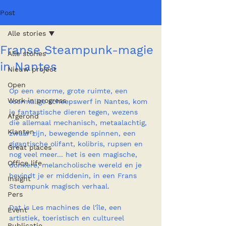
Post
Alle stories
Franse Steampunk-magie
Alle stories
in Nantes
Nieuw project
Open
Op een enorme, grote ruimte, een 
Work in progress
voormalige scheepswerf in Nantes, kom 
je fantastische dieren tegen, wezens 
Afgerond
die allemaal mechanisch, metaalachtig, 
Klanten
zwaar zijn, bewegende spinnen, een 
gigantische olifant, kolibris, rupsen en 
Great places
nog veel meer... het is een magische, 
Office life
donkere, melancholische wereld en je 
bevindt je er middenin, in een Frans 
Insight
Steampunk magisch verhaal.
Pers
Dat is Les machines de l'île, een 
Event
artistiek, toeristisch en cultureel 
Publicatie