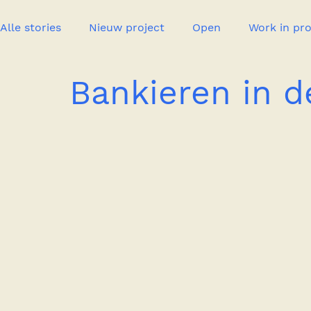
Alle stories
Nieuw project
Open
Work in pr
Bankieren in d
Office life
Insight
Pers
Event
Publi