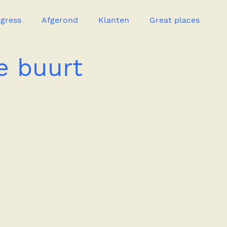
ogress
Afgerond
Klanten
Great places
e buurt
catie
Great Heroes